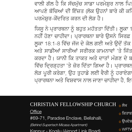
ਵਾਲੀ ਗੱਲ ਹੈ ਕਿ ਸੱਚਮੁੱਚ ਸਾਡਾ ਪਰਮੇਸ਼ੁਰ ਨਾਲ ਪਿ
ਆਪਣੇ ਬੱਚਿਆਂ ਦੀ ਇੱਜ਼ਤ (ਲੋਕ ਉਹਨਾਂ ਬਾਰੇ ਕੀ ਕਹਿੰ
ਪਰਮੇਸ਼ੁਰ-ਕੇਂਦਰਿਤ ਕਰਨ ਦੀ ਲੋੜ ਹੈ।
ਯਿਸੂ ਨੇ ਪ੍ਰਾਰਥਨਾ ਨੂੰ ਬਹੁਤ ਮਹੱਤਤਾ ਦਿੱਤੀ। ਲੂਕਾ
ਨਹੀਂ ਹੋਣਾ ਚਾਹੀਦਾ। ਪ੍ਰਾਰਥਨਾ ਬਾਰੇ ਉਸਨੇ ਸਿਰਫ਼ 
ਲੂਕਾ 18:1-8 ਵਿੱਚ ਜੱਜ ਦੇ ਕੋਲ ਗਈ ਅਤੇ ਉਦੋਂ ਤੱ
ਅਤੇ ਸਾਡੀਆਂ ਸਾਰੀਆਂ ਸਰੀਰਕ ਕਾਮਨਾਵਾਂ 'ਤੇ ਜਿੱਤ
ਕਰਦਾ ਹੈ। ਯਾਨੀ ਕਿ ਤਾਕਤ ਅਤੇ ਦਾਤਾਂ ਮੰਗਣ ਦੇ ਬ
ਵਿੱਚ ਦ੍ਰਿੜ੍ਹਤਾ 'ਤੇ ਜ਼ੋਰ ਦਿੱਤਾ ਗਿਆ ਹੈ। ਪ੍ਰਾਰਥਨ
ਲੋੜ ਪੂਰੀ ਕਰੇਗਾ, ਉਹ ਤੁਹਾਡੇ ਲਈ ਵੈਰੀ ਨੂੰ ਹਰਾਏਗਾ,
ਪ੍ਰਾਰਥਨਾ ਅਤੇ ਵਿਸ਼ਵਾਸ ਨਾਲ ਜਾਣਾ ਚਾਹੀਦਾ ਹੈ, ਇ
CHRISTIAN FELLOWSHIP CHURCH
ਲੇਖ
Office
ਕਿਤਾਬਾ
#69-71, Paradise Enclave, Bellahalli,
ਉਪਦੇਸ
(Behind Supertech Micasa Apartment)
WFT
Kannur - Kogilu (Airport Link Road),