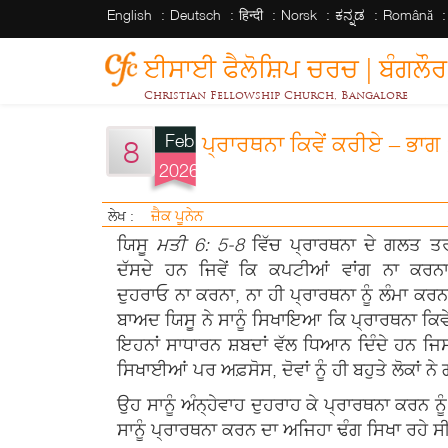
English
Deutsch
हिन्दी
Norsk
ಕನ್ನಡ
Română
ਈਸਾਈ ਫੈਲੋਸ਼ਿਪ ਚਰਚ | ਬੰਗਲੌਰ
Christian Fellowship Church, Bangalore
Feb
ਪ੍ਰਾਰਥਨਾ ਕਿਵੇਂ ਕਰੀਏ – ਭਾਗ 
8
2026
ਜ਼ੈਕ ਪੂਨੇਨ
ਲੇਖ :
ਯਿਸੂ
ਮਤੀ 6
:
5-8
ਵਿੱਚ ਪ੍ਰਾਰਥਨਾ ਦੇ ਗਲਤ ਤਰ
ਦੱਸਦੇ ਹਨ ਜਿਵੇਂ ਕਿ ਕਪਟੀਆਂ ਵਾਂਗ ਨਾ ਕਰ
ਦੁਹਰਾਓ ਨਾ ਕਰਨਾ, ਨਾ ਹੀ ਪ੍ਰਾਰਥਨਾ ਨੂੰ ਲੰਮਾ ਕ
ਬਾਅਦ ਯਿਸੂ ਨੇ ਸਾਨੂੰ ਸਿਖਾਇਆ ਕਿ ਪ੍ਰਾਰਥਨਾ ਕਿਵੇਂ 
ਇਹਨਾਂ ਸਾਧਾਰਨ ਸ਼ਬਦਾਂ ਵੱਲ ਧਿਆਨ ਦਿੰਦੇ ਹਨ ਜਿਸਨੂੰ
ਸਿਖਾਈਆਂ ਪਰ ਅਫ਼ਸੋਸ, ਦੋਵਾਂ ਨੂੰ ਹੀ ਬਹੁਤੇ ਲੋਕਾਂ ਨ
ਉਹ ਸਾਨੂੰ ਅੰਨ੍ਹੇਵਾਹ ਦੁਹਰਾਹ ਕੇ ਪ੍ਰਾਰਥਨਾ ਕਰਨ ਨੂ
ਸਾਨੂੰ ਪ੍ਰਾਰਥਨਾ ਕਰਨ ਦਾ ਅਜਿਹਾ ਢੰਗ ਸਿਖਾ ਰਹੇ ਸ